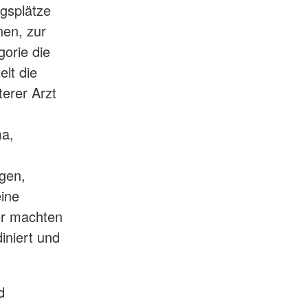
gsplätze
nen, zur
gorie die
lt die
terer Arzt
ma,
ngen,
eine
ler machten
iniert und
d