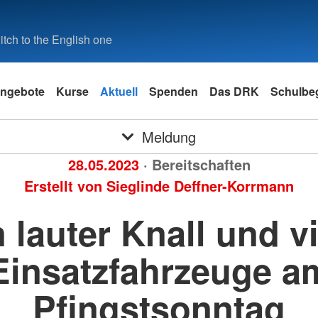
tch to the English one
ngebote
Kurse
Aktuell
Spenden
Das DRK
Schulbeg
Meldung
28.05.2023
· Bereitschaften
Erstellt von
Sieglinde Deffner-Korrmann
 lauter Knall und v
Einsatzfahrzeuge a
Pfingstsonntag