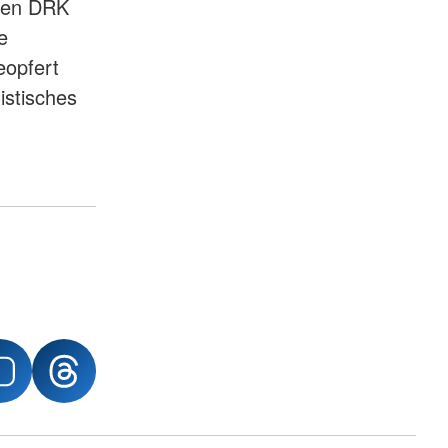
 den DRK
e
eopfert
istisches