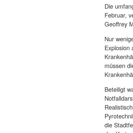
Die umfang
Februar, v
Geoffrey 
Nur wenige
Explosion 
Krankenhäu
müssen die
Krankenhäu
Beteiligt 
Notfallda
Realistisc
Pyrotechni
die Stadtf