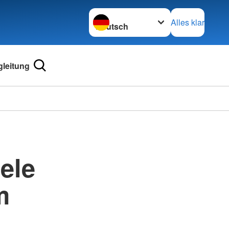
Sprache wechseln zu
Alles klar
leitung
iele
m