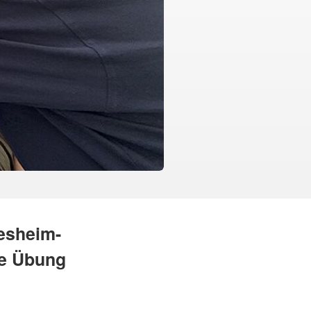
esheim-
ne Übung