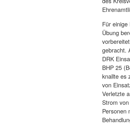
des Kreisv
Ehrenamtli
Für einige
Übung bere
vorbereite
gebracht.
DRK Einsat
BHP 25 (Be
knallte es
von Einsat
Verletzte 
Strom von 
Personen m
Behandlung