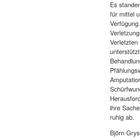
Es standen
für mittel 
Verfügung.
Verletzung
Verletzten
unterstütz
Behandlung
Pfählungsv
Amputation
Schürfwund
Herausford
ihre Sache
ruhig ab.
Björn Grys