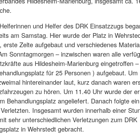
erbandes Hildesheim-Marienburg, insgesamt ca. 1
che.
 Helferinnen und Helfer des DRK Einsatzzugs bega
its am Samstag. Hier wurde der Platz in Wehrste
t, erste Zelte aufgebaut und verschiedenes Materia
 Am Sonntagmorgen – inzwischen waren alle verfü
zkräfte aus Hildesheim-Marienburg eingetroffen –
handlungsplatz für 25 Personen ) aufgebaut. Um
 zweimal hintereinander laut, kurz danach waren er
zfahrzeugen zu hören. Um 11.40 Uhr wurde der er
am Behandlungsplatz angeliefert. Danach folgte ein 
Verletzten. Insgesamt wurden innerhalb einer Stu
it sehr unterschiedlichen Verletzungen zum DRK
splatz in Wehrstedt gebracht.