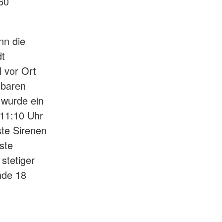
60
nn die
dt
l vor Ort
gbaren
 wurde ein
 11:10 Uhr
ste Sirenen
ste
stetiger
nde 18