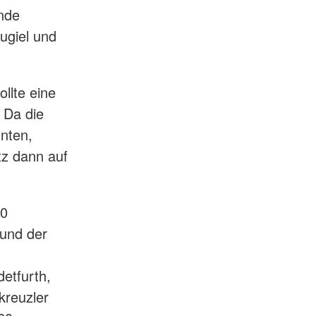
nde
ugiel und
llte eine
 Da die
nten,
tz dann auf
30
und der
etfurth,
kreuzler