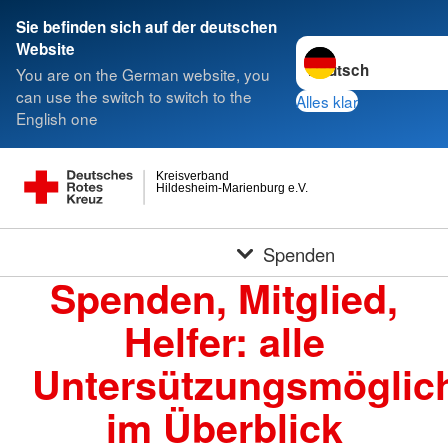
Sie befinden sich auf der deutschen
Sprache wechseln zu
Website
You are on the German website, you
can use the switch to switch to the
Alles klar
English one
Kreisverband
Hildesheim-Marienburg e.V.
Spenden
Spenden, Mitglied,
Helfer: alle
Untersützungsmöglich
im Überblick