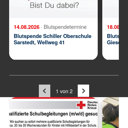
14.08.2026
· Blutspendetermine
18.08.2
Blutspende Schiller Oberschule
Blutspe
Sarstedt, Wellweg 41
Giesen,
1
von 2