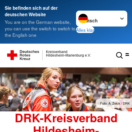
Sie befinden sich auf der
Sprache wechseln zu
deutschen Website
You are on the German website,
you can use the switch to switch to
Alles klar
the English one
Kreisverband
Hildesheim-Marienburg e.V.
Foto: A. Zelck / DRK
DRK-Kreisverband
Hildesheim-