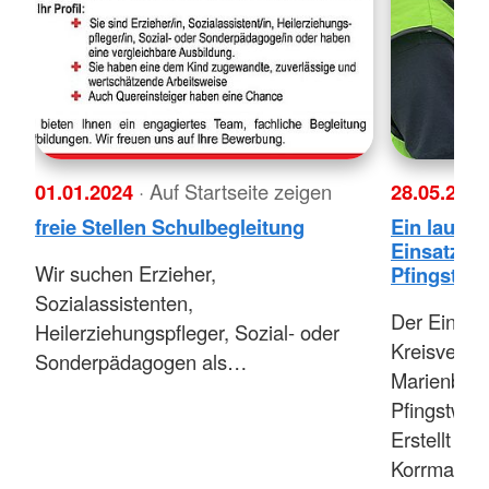
01.01.2024
· Auf Startseite zeigen
28.05.202
freie Stellen Schulbegleitung
Ein lauter
Einsatzfa
Wir suchen Erzieher,
Pfingstso
Sozialassistenten,
Der Einsa
Heilerziehungspfleger, Sozial- oder
Kreisverba
Sonderpädagogen als…
Marienburg
Pfingstwo
Erstellt vo
Korrmann