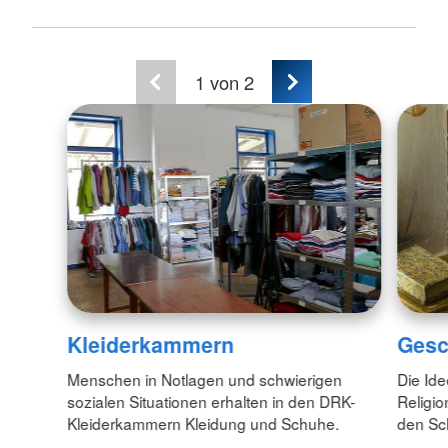
1
von 2
Kleiderkammern
Gesc
Menschen in Notlagen und schwierigen
Die Id
sozialen Situationen erhalten in den DRK-
Religio
Kleiderkammern Kleidung und Schuhe.
den Sc