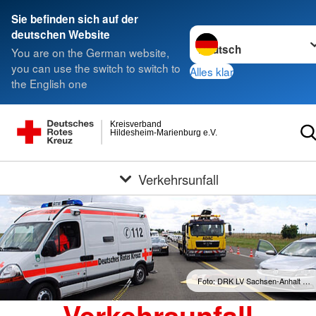
Sie befinden sich auf der
Sprache wechseln zu
deutschen Website
You are on the German website,
you can use the switch to switch to
Alles klar
the English one
Kreisverband
Hildesheim-Marienburg e.V.
Verkehrsunfall
Foto: DRK LV Sachsen-Anhalt …
Verkehrsunfall