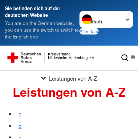
Sie befinden sich auf der
Sprache wechseln zu
deutschen Website
You are on the German website,
you can use the switch to switch to
Alles klar
the English one
Kreisverband
Hildesheim-Marienburg e.V.
Leistungen von A-Z
Leistungen von A-Z
a
b
c